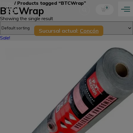
Home
/ Products tagged “BTCWrap”
BTCWrap
0
Showing the single result
Sucursal actual:
Concón
Sale!