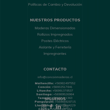
Políticas de Cambio y Devolución
NUESTROS PRODUCTOS
Maderas Dimensionadas
Rollizos Impregnados
Postes Eléctricos
Aislante y Ferretería
Impregnantes
CONTACTO
info@conconmaderas.cl
Maitencillo:
+56982497552
Concón:
+56932517841
Litueche:
+56991378537
Santiago:
+56989526984
Temuco:
+56991411363
SÍGUENOS
Panguipulli:
+56966928715
Llanquihue:
+56933844229
Castro:
+56982497554