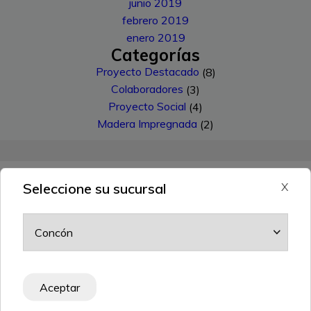
junio 2019
febrero 2019
enero 2019
Categorías
Proyecto Destacado
(8)
Colaboradores
(3)
Proyecto Social
(4)
Madera Impregnada
(2)
Seleccione su sucursal
X
CERTIFICACIONES
Aceptar