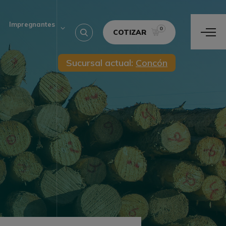
Impregnantes
0
COTIZAR
Sucursal actual:
Concón