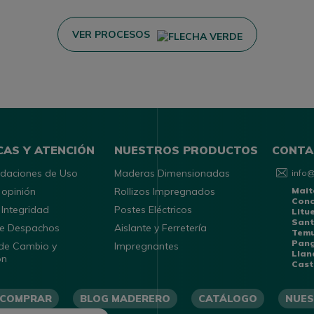
VER PROCESOS
CAS Y ATENCIÓN
NUESTROS PRODUCTOS
CONTA
daciones de Uso
Maderas Dimensionadas
info
 opinión
Rollizos Impregnados
Mait
Con
 Integridad
Postes Eléctricos
Litu
Sant
 de Despachos
Aislante y Ferretería
Tem
Pang
 de Cambio y
Impregnantes
Llan
ón
Cast
 COMPRAR
BLOG MADERERO
CATÁLOGO
NUES