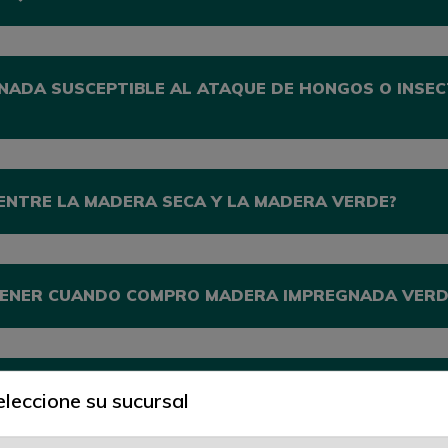
NADA SUSCEPTIBLE AL ATAQUE DE HONGOS O INSE
 ENTRE LA MADERA SECA Y LA MADERA VERDE?
TENER CUANDO COMPRO MADERA IMPREGNADA VERD
RIDAD NECESITO CUANDO TRABAJO CON MADERA IM
eleccione su sucursal