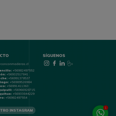
CTO
SÍGUENOS
@conconmaderas.cl
encillo:
+56982497552
cón:
+56932517841
eche:
+56991378537
iago:
+56989526984
uco:
+56991411363
uipulli:
+56966928715
quihue:
+56933844229
ro:
+56982497554
1
TRO INSTAGRAM