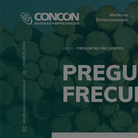
Maderas
Dimensionadas
+56932517841
INICIO
/
PREGUNTAS FRECUENTES
PREGU
info@conconmaderas.cl
FRECU