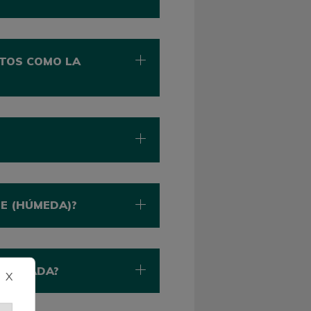
CTOS COMO LA
E (HÚMEDA)?
PREGNADA?
X