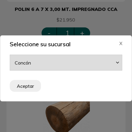
POLIN 6 A 7 X 3,00 MT. IMPREGNADO CCA
$21.950
-
+
Seleccione su sucursal
X
AGREGAR AL CARRITO
Aceptar