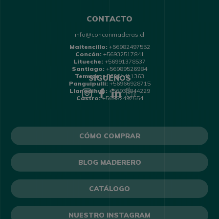
CONTACTO
info@conconmaderas.cl
Maitencillo:
+56982497552
Concón:
+56932517841
Litueche:
+56991378537
Santiago:
+56989526984
Temuco:
+56991411363
SÍGUENOS
Panguipulli:
+56966928715
Llanquihue:
+56933844229
Castro:
+56982497554
CÓMO COMPRAR
BLOG MADERERO
CATÁLOGO
NUESTRO INSTAGRAM