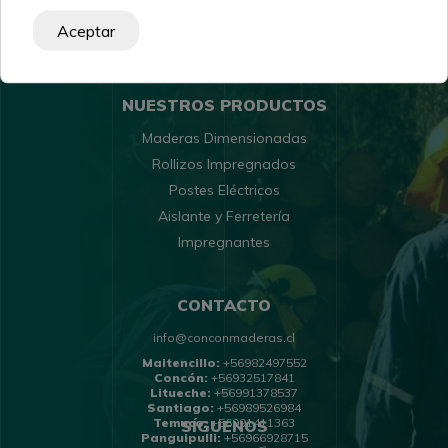
Política de Despachos
Aceptar
Políticas de Cambio y Devolución
NUESTROS PRODUCTOS
Maderas Dimensionadas
Rollizos Impregnados
Postes Eléctricos
Aislante y Ferretería
Impregnantes
CONTACTO
info@conconmaderas.cl
Maitencillo:
+56982497552
Concón:
+56932517841
Litueche:
+56991378537
Santiago:
+56989526984
Temuco:
+56991411363
SÍGUENOS
Panguipulli:
+56966928715