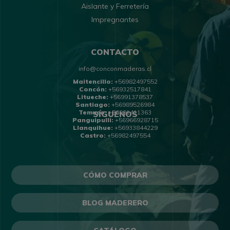
Aislante y Ferretería
Impregnantes
CONTACTO
info@conconmaderas.cl
Maitencillo:
+56982497552
Concón:
+56932517841
Litueche:
+56991378537
Santiago:
+56989526984
Temuco:
+56991411363
SÍGUENOS
Panguipulli:
+56966928715
Llanquihue:
+56933844229
Castro:
+56982497554
CÓMO COMPRAR
BLOG MADERERO