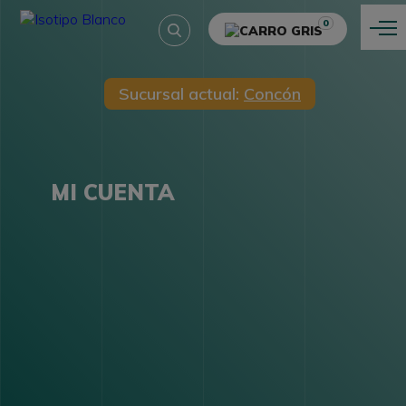
0
Sucursal actual:
Concón
MI CUENTA