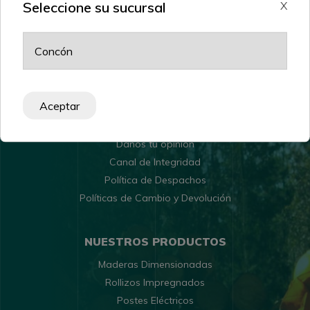
Seleccione su sucursal
X
POLÍTICAS Y ATENCIÓN
Aceptar
Recomendaciones de Uso
Danos tu opinión
Canal de Integridad
Política de Despachos
Políticas de Cambio y Devolución
NUESTROS PRODUCTOS
Maderas Dimensionadas
Rollizos Impregnados
Postes Eléctricos