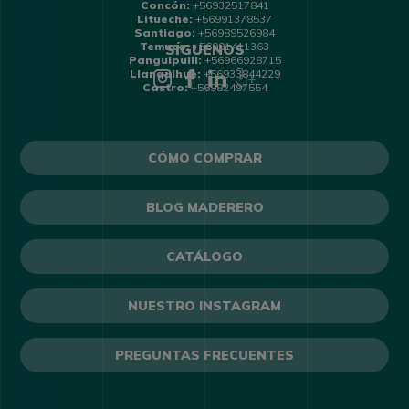
Concón:
+56932517841
Litueche:
+56991378537
Santiago:
+56989526984
Temuco:
+56991411363
SÍGUENOS
Panguipulli:
+56966928715
Llanquihue:
+56933844229
Castro:
+56982497554
CÓMO COMPRAR
BLOG MADERERO
CATÁLOGO
NUESTRO INSTAGRAM
PREGUNTAS FRECUENTES