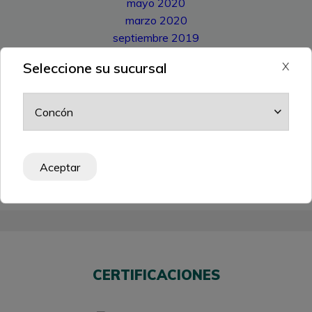
mayo 2020
marzo 2020
septiembre 2019
julio 2019
Seleccione su sucursal
X
junio 2019
febrero 2019
enero 2019
Categorías
Proyecto Destacado
(8)
Colaboradores
(3)
Aceptar
Proyecto Social
(4)
Madera Impregnada
(2)
CERTIFICACIONES