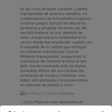
Es así como en base a polines y tablas
impregnadas de diversos tamaños, los
colaboradores de esta iniciativa lograron
construir juegos, bancas de descanso,
jardineras y pérgolas haciendo uso del
versátil material, el cual, además de
tener un bajo impacto ambiental en el
sector donde fue emplazado, cuenta con
el respaldo de la calidad que entregan
las maderas tratadas por Concón
Maderas Impregnadas, asegurando la
resistencia del material al estar al aire
libre, siendo resistente ante las lluvias,
humedad, efecto del sol e incluso las
amenazas de hongos y termitas, tras
haber sido protegida con preservantes
en cámaras de presión y vacío.
“La Eco Plaza no solo representa un
espacio de recreación, es la forma en el
Barrio Las Palmas construyen