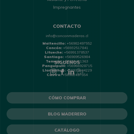
Impregnantes
CONTACTO
info@conconmaderas.cl
Maitencillo:
+56982497552
Concón:
+56932517841
Litueche:
+56991378537
Santiago:
+56989526984
Temuco:
+56991411363
SÍGUENOS
Panguipulli:
+56966928715
Llanquihue:
+56933844229
Castro:
+56982497554
CÓMO COMPRAR
BLOG MADERERO
CATÁLOGO