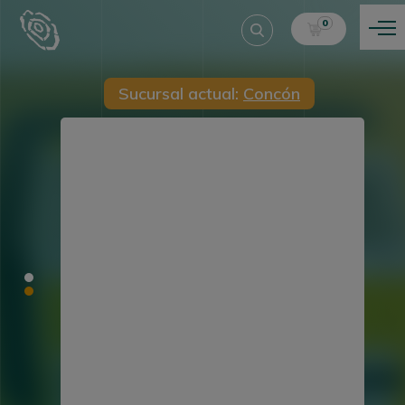
0
Sucursal actual:
Concón