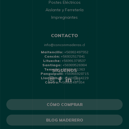
Postes Eléctricos
Aislante y Ferretería
Impregnantes
CONTACTO
info@conconmaderas.cl
Maitencillo:
+56982497552
Concón:
+56932517841
Litueche:
+56991378537
Santiago:
+56989526984
Temuco:
+56991411363
SÍGUENOS
Panguipulli:
+56966928715
Llanquihue:
+56933844229
Castro:
+56982497554
CÓMO COMPRAR
BLOG MADERERO