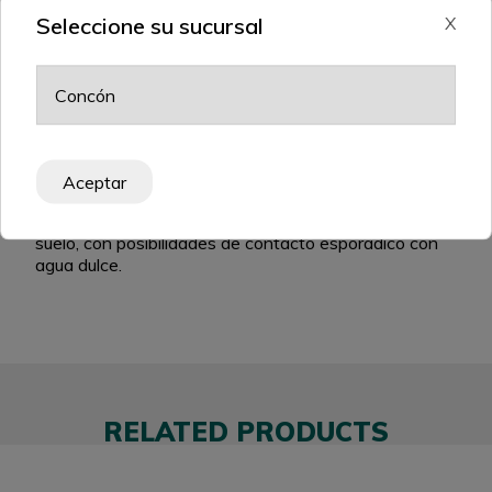
Seleccione su sucursal
X
PROTECCIÓN
Hongos de pudrición e insectos, incluida la termita
subterránea.
CONDICIÓN DE USO
Aceptar
Uno en interiores o exteriores, en contacto con el
suelo, con posibilidades de contacto esporádico con
agua dulce.
RELATED PRODUCTS