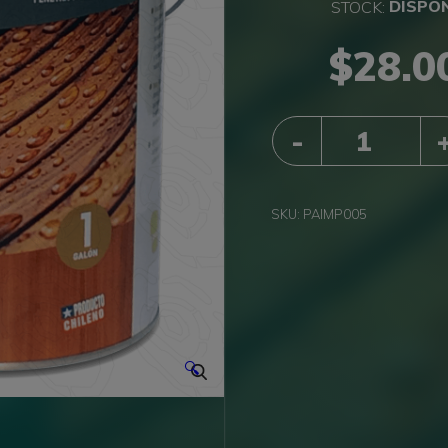
DISPO
$
28.0
QUANTITY
SKU:
PAIMP005
🔍