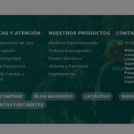
CAS Y ATENCIÓN
NUESTROS PRODUCTOS
CONTA
daciones de Uso
Maderas Dimensionadas
info
 opinión
Rollizos Impregnados
Mait
Con
 Integridad
Postes Eléctricos
Litu
Sant
 de Despachos
Aislante y Ferretería
Tem
Pang
 de Cambio y
Impregnantes
Llan
ón
Cast
 COMPRAR
BLOG MADERERO
CATÁLOGO
NUES
NTAS FRECUENTES