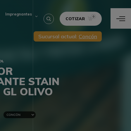
Impregnantes
0
COTIZAR
Sucursal actual:
Concón
OL
OR
ANTE STAIN
 GL OLIVO