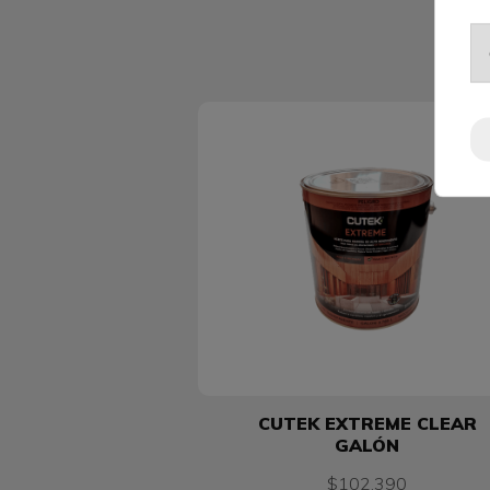
CUTEK EXTREME CLEAR
GALÓN
$102.390