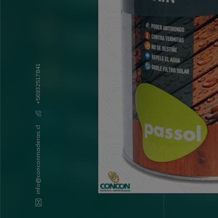
+56932517841
info@conconmaderas.cl