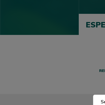
ESPE
RE
S