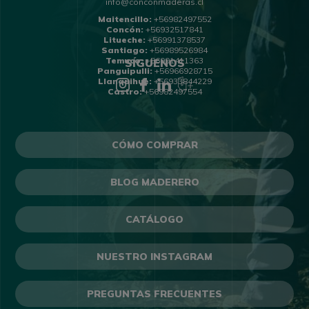
info@conconmaderas.cl
Maitencillo:
+56982497552
Concón:
+56932517841
Litueche:
+56991378537
Santiago:
+56989526984
Temuco:
+56991411363
SÍGUENOS
Panguipulli:
+56966928715
Llanquihue:
+56933844229
Castro:
+56982497554
CÓMO COMPRAR
BLOG MADERERO
CATÁLOGO
NUESTRO INSTAGRAM
PREGUNTAS FRECUENTES