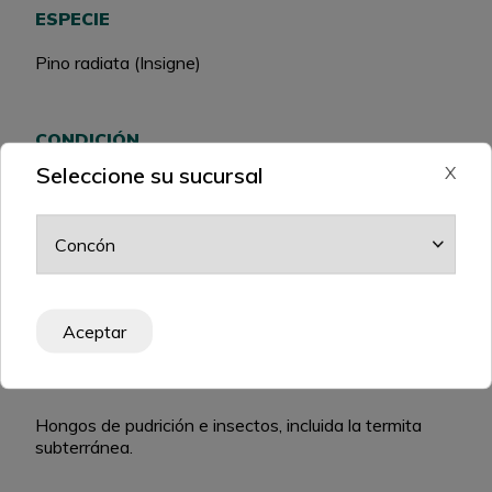
ESPECIE
Pino radiata (Insigne)
CONDICIÓN
Seleccione su sucursal
X
Sin secado posterior a impregnación
NIVEL DE RIESGO
R3
Aceptar
PROTECCIÓN
Hongos de pudrición e insectos, incluida la termita
subterránea.