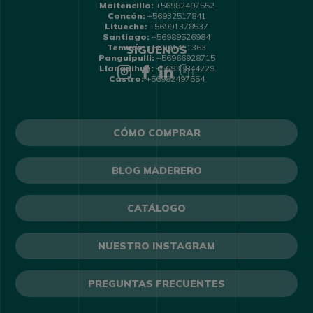
Maitencillo:
+56982497552
Concón:
+56932517841
Litueche:
+56991378537
Santiago:
+56989526984
Temuco:
+56991411363
SÍGUENOS
Panguipulli:
+56966928715
Llanquihue:
+56933844229
Castro:
+56982497554
CÓMO COMPRAR
BLOG MADERERO
CATÁLOGO
NUESTRO INSTAGRAM
PREGUNTAS FRECUENTES