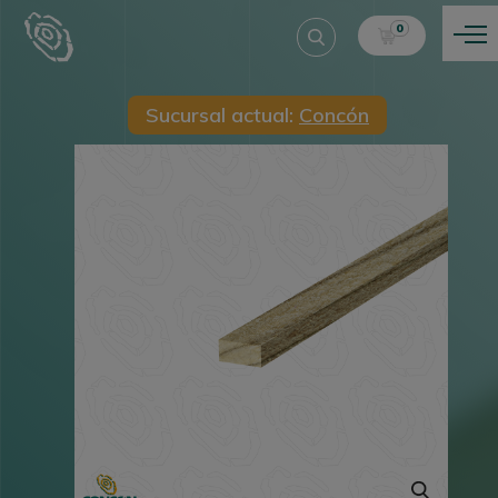
0
Sucursal actual:
Concón