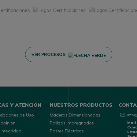
VER PROCESOS
CAS Y ATENCIÓN
NUESTROS PRODUCTOS
CONTA
daciones de Uso
Maderas Dimensionadas
info
 opinión
Rollizos Impregnados
Mait
Con
 Integridad
Postes Eléctricos
Litu
Sant