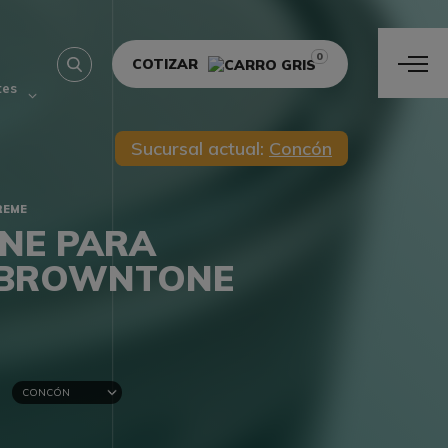
0
COTIZAR
tes
Sucursal actual:
Concón
REME
NE PARA
– BROWNTONE