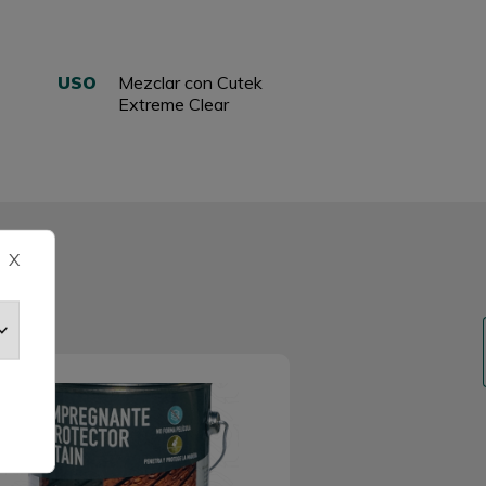
USO
Mezclar con Cutek
Extreme Clear
X