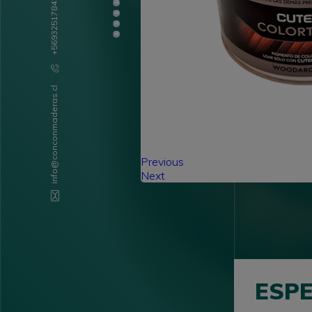
+56932517841
info@conconmaderas.cl
Previous
Next
ESPE