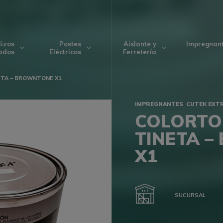
lizos
Postes
Aislante y
Impregnan
ados
Eléctricos
Ferretería
ETA – BROWNTONE X1
,
IMPREGNANTES
CUTEK EXT
COLORTO
TINETA 
X1
SUCURSAL