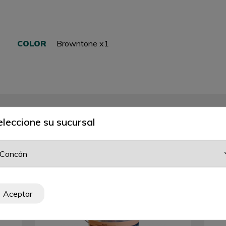
COLOR
Browntone x1
eleccione su sucursal
RELATED PRODUCTS
Aceptar