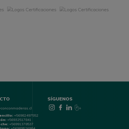
CTO
SÍGUENOS
@conconmaderas.cl
encillo:
+56982497552
cón:
+56932517841
eche:
+56991378537
iago:
+56989526984