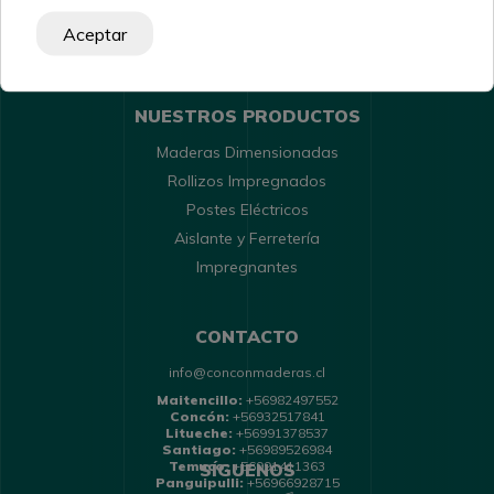
Política de Despachos
Aceptar
Políticas de Cambio y Devolución
NUESTROS PRODUCTOS
Maderas Dimensionadas
Rollizos Impregnados
Postes Eléctricos
Aislante y Ferretería
Impregnantes
CONTACTO
info@conconmaderas.cl
Maitencillo:
+56982497552
Concón:
+56932517841
Litueche:
+56991378537
Santiago:
+56989526984
Temuco:
+56991411363
SÍGUENOS
Panguipulli:
+56966928715