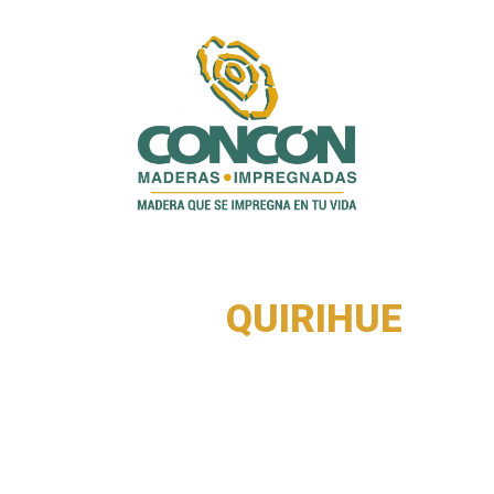
SUCURSAL
QUIRIHUE
Ingresa tus datos, indícanos el tipo de producto
que necesitas para tu proyecto. Nuestros
ejecutivos tomarán
contacto para asesorarte en la compra.