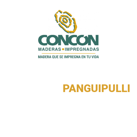
SUCURSAL
PANGUIPULLI
Ingresa tus datos, indícanos el tipo de producto
que necesitas para tu proyecto. Nuestros
ejecutivos tomarán
contacto para asesorarte en la compra.